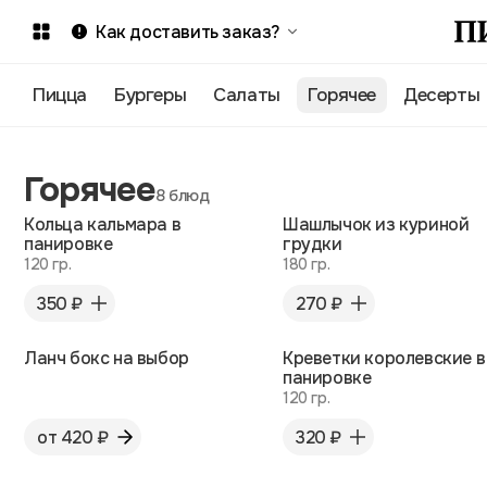
Как доставить заказ?
Пицца
Бургеры
Салаты
Горячее
Десерты
Горячее
8 блюд
Кольца кальмара в
Шашлычок из куриной
панировке
грудки
120 гр.
180 гр.
350 ₽
270 ₽
Ланч бокс на выбор
Креветки королевские в
панировке
120 гр.
от 420 ₽
320 ₽