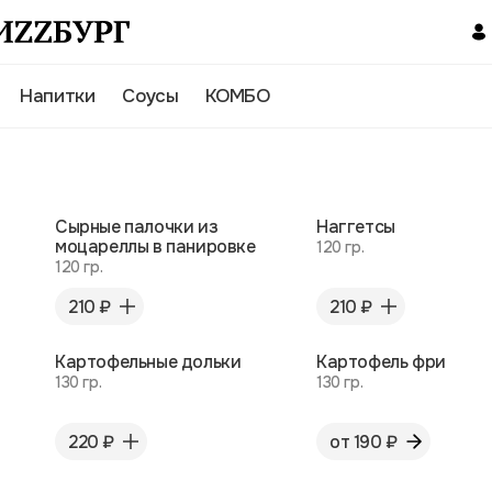
Напитки
Соусы
КОМБО
Сырные палочки из
Наггетсы
моцареллы в панировке
120 гр.
120 гр.
210 ₽
210 ₽
Картофельные дольки
Картофель фри
130 гр.
130 гр.
220 ₽
от 190 ₽